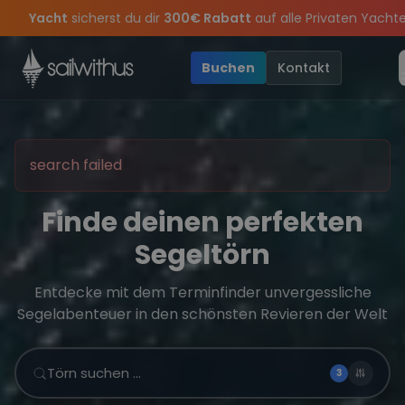
Skip to content
ommer-Special
: Mit Code
Yacht
sicherst du dir
300€ Rabatt
au
Sichere Dir jetzt
Dein Meilenbuch und Deine sailwithus-C
ass keine
on Closing Party 2026!
Törn-Updates, Insider-Tipps
Die Saison war legendär – wir feiern die
und exklusive Angebot
Buchen
Kontakt
search failed
Finde deinen perfekten
Segeltörn
Entdecke mit dem Terminfinder unvergessliche
Segelabenteuer in den schönsten Revieren der Welt
Törn suchen …
3