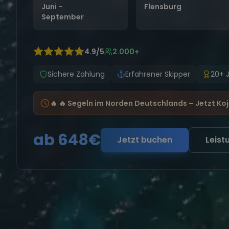
Juni -
Flensburg
September
4.9/5
2.000+
Sichere Zahlung
Erfahrener Skipper
20+ 
🔥 🔥 Segeln im Norden Deutschlands – Jetzt Koj
ab 648€
Jetzt buchen
Leist