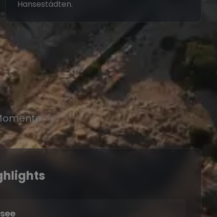
Hansestädten.
r Momente
ghlights
dsee