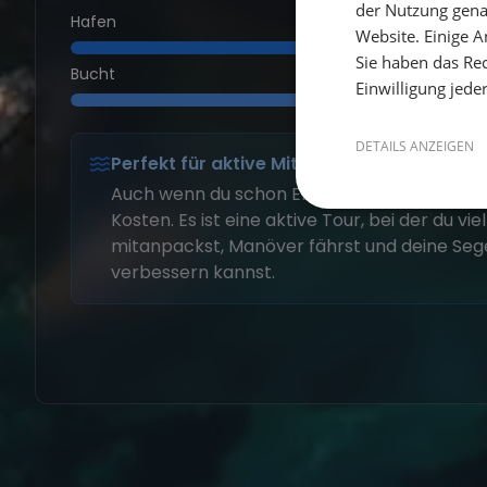
der Nutzung gena
Hafen
Website. Einige An
Sie haben das Rec
Bucht
Einwilligung jede
DETAILS ANZEIGEN
Perfekt für aktive Mitsegler
Auch wenn du schon Erfahrung hast, kommst
Kosten. Es ist eine aktive Tour, bei der du vie
mitanpackst, Manöver fährst und deine Sege
verbessern kannst.