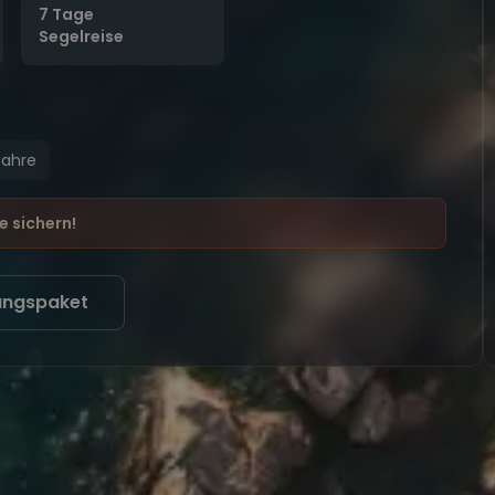
7 Tage
Segelreise
Jahre
e sichern!
ungspaket