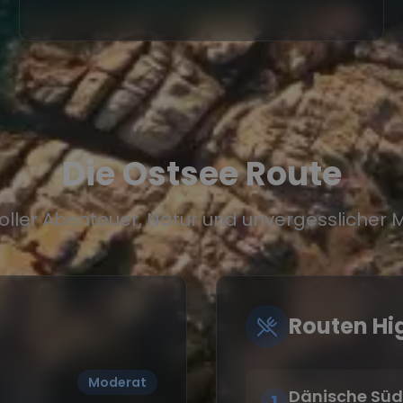
Die Ostsee Route
oller Abenteuer, Natur und unvergessliche
Routen Hi
Moderat
Dänische Sü
1