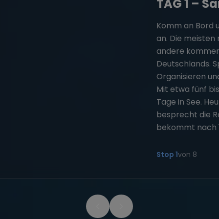
TAG 1 – S
Komm an Bord un
an. Die meisten
andere kommen m
Deutschlands. S
Organisieren und
Mit etwa fünf bi
Tage in See. Heu
besprecht die R
bekommt nach 17
Stop
1
von
8