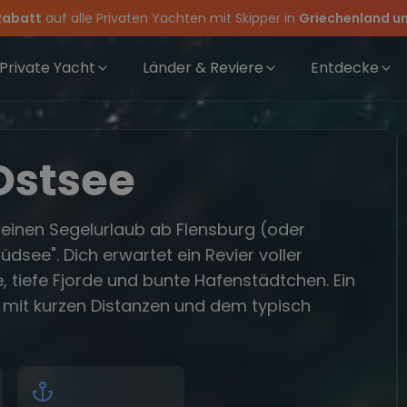
Rabatt
auf alle Privaten Yachten mit Skipper in
Griechenland un
rewwear
feiern die Törns, die Crew und die besten Geschichten des Jahres
 Angebote mehr Sowie
für Deinen Törn!
20€ Rabatt auf deinen ersten Törn
!
Private Yacht
Länder & Reviere
Entdecke
Ostsee
einen Segelurlaub ab Flensburg (oder
see". Dich erwartet ein Revier voller
, tiefe Fjorde und bunte Hafenstädtchen. Ein
 mit kurzen Distanzen und dem typisch