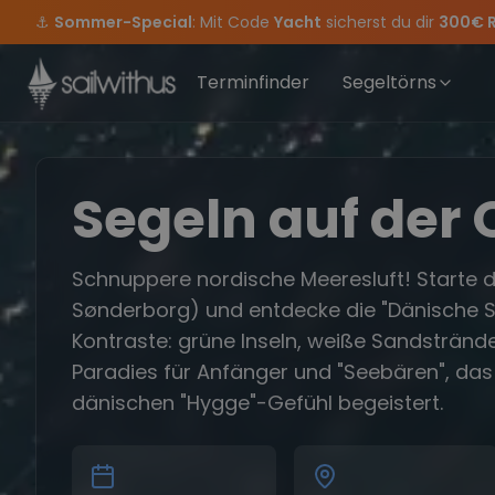
Skip to content
⚓
Sommer-Special
: Mit Code
Yacht
sicherst du dir
300€ 
Sichere Dir jetzt
Verpass keine
Season Closing Party 2026!
Törn-Updates, Insider-Tipps
Dein Meilenbuch und Deine sailwithus-C
Die Saison war legendär – wir 
und exklusive
Terminfinder
Segeltörns
Segeln auf der 
Schnuppere nordische Meeresluft! Starte d
Sønderborg) und entdecke die "Dänische Süd
Kontraste: grüne Inseln, weiße Sandstrände
Paradies für Anfänger und "Seebären", das
dänischen "Hygge"-Gefühl begeistert.