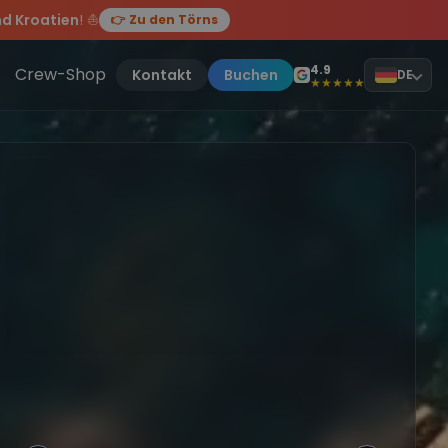
d Kroatien
! ⛵
👉 Zu den Törns
, sei dabei.
4.9
Crew-Shop
Kontakt
Buchen
DE
★★★★★