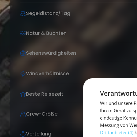
Segeldistanz/Tag
Natur & Buchten
Sehenswürdigkeiten
Windverhältnisse
Verantwortu
Beste Reisezeit
Wir und unsere P
Ihrem Gerät zu s
Crew-Größe
eindeutige Kennu
Messung von Werb
Drittanbieter (4)
k
Verteilung