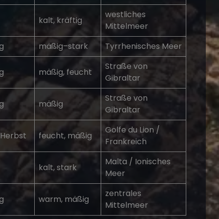
westliches
kalt, kräftig
Mittelmeer
g
mäßig–stark
Tyrrhenisches Meer
Straße von
g
mäßig, feucht
Gibraltar
Straße von
g
mäßig
Gibraltar
Golfe du Lion /
/Herbst
feucht, mäßig
Frankreich
Malta / Ionisches
kalt, stark
Meer
zentrales
g
warm, mäßig
Mittelmeer