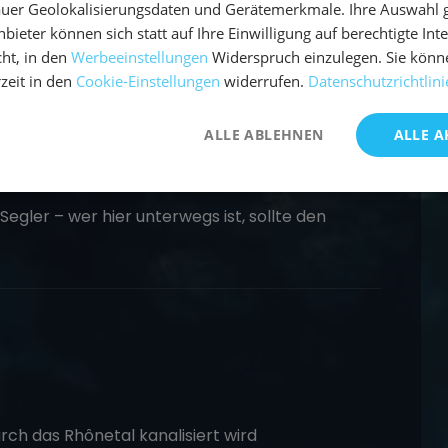
uer Geolokalisierungsdaten und Gerätemerkmale. Ihre Auswahl gil
bieter können sich statt auf Ihre Einwilligung auf berechtigte Int
ien)
ht, in den
Werbeeinstellungen
Widerspruch einzulegen. Sie könn
rzeit in den
Cookie-Einstellungen
widerrufen.
Datenschutzrichtlini
ost
eitet von starkem Temperaturabfall
ALLE ABLEHNEN
ALLE A
 110 km/h) möglich
Segler – wer hier unterwegs ist, sollte den
rch das Rhônetal kanalisiert wird