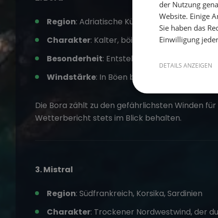
der Nutzung gena
Website. Einige An
Region
: Adriatische Küste (besonders Kroat
Sie haben das Rec
Einwilligung jede
Charakter
: Kalter, böiger Fallwind aus Nord
Besonderheit
: Entsteht plötzlich, oft begl
DETAILS ANZEIGEN
Windstärke
: In Böen bis zu 60 Knoten (über
Die Bora zählt zu den gefährlichsten Winden für 
Wetterbericht stets im Blick behalten.
3. Mistral
Region
: Südfrankreich, Korsika, Sardinien
Charakter
: Trockener Nordwestwind, der du