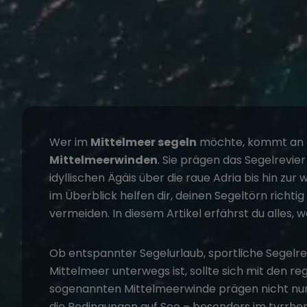
Wer im
Mittelmeer segeln
möchte, kommt an e
Mittelmeerwinden
. Sie prägen das Segelrevie
idyllischen Ägäis über die raue Adria bis hin zur
im Überblick helfen dir, deinen Segeltörn richt
vermeiden. In diesem Artikel erfährst du alles, 
Ob entspannter
Segelurlaub
, sportliche Segelr
Mittelmeer unterwegs ist, sollte sich mit den r
sogenannten Mittelmeerwinde prägen nicht nu
die Bedingungen auf See – besonders im tyrrhe