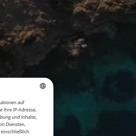
ationen auf
GERMAN
 Ihre IP-Adresse,
GERMAN
bung und Inhalte,
ENGLISH
on Diensten.
einschließlich