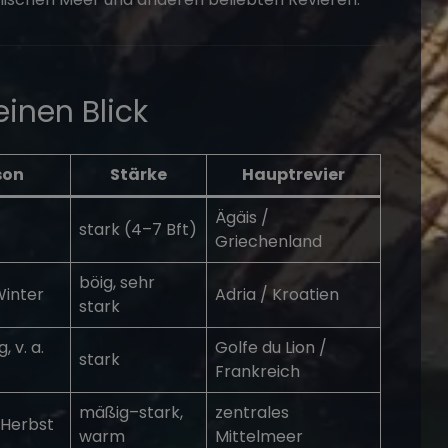
inen Blick
son
Stärke
Hauptrevier
Ägäis /
stark (4–7 Bft)
Griechenland
böig, sehr
inter
Adria /
Kroatien
stark
, v. a.
Golfe du Lion /
stark
Frankreich
mäßig–stark,
zentrales
/Herbst
warm
Mittelmeer