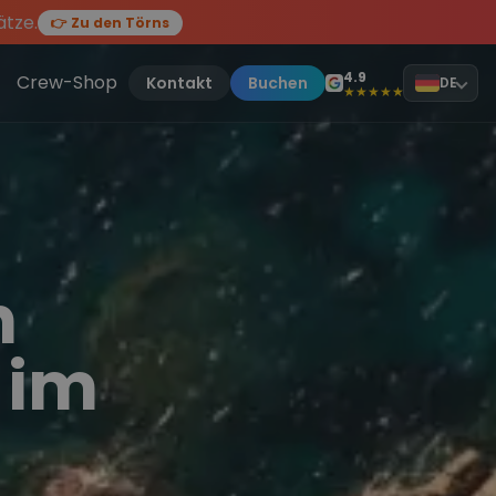
ätze.
👉 Zu den Törns
en des Jahres, sei dabei.
ten Törn
!
4.9
Crew-Shop
Kontakt
Buchen
DE
★★★★★
n
 im