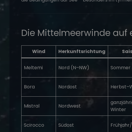
Die Mittelmeerwinde auf e
Wind
Herkunftsrichtung
Sai
Meltemi
Nord (N–NW)
Sommer
Bora
Nordost
Herbst–W
ganzjährig
Mistral
Nordwest
Winter
Scirocco
Südost
Frühjahr