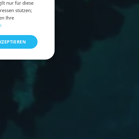
t nur für diese
eressen stützen;
en Ihre
e
KZEPTIEREN