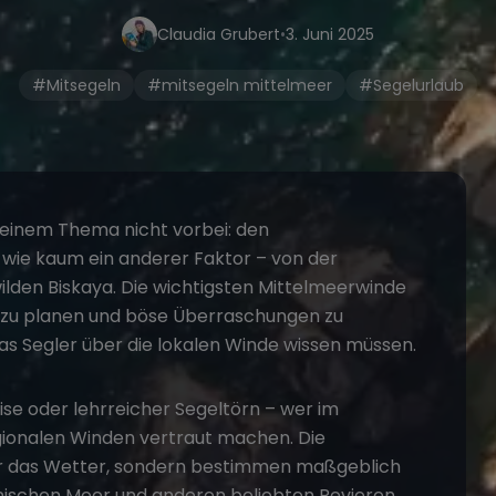
Claudia Grubert
•
3. Juni 2025
#Mitsegeln
#mitsegeln mittelmeer
#Segelurlaub
inem Thema nicht vorbei: den
r wie kaum ein anderer Faktor – von der
 wilden Biskaya. Die wichtigsten Mittelmeerwinde
ig zu planen und böse Überraschungen zu
was Segler über die lokalen Winde wissen müssen.
eise oder lehrreicher
Segeltörn
– wer im
egionalen Winden vertraut machen. Die
r das Wetter, sondern bestimmen maßgeblich
nischen Meer und anderen beliebten Revieren.