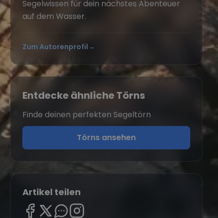
Segelwissen für dein nächstes Abenteuer
auf dem Wasser.
Zum Autorenprofil
→
Entdecke ähnliche Törns
Finde deinen perfekten Segeltörn
Törns ansehen
Artikel teilen