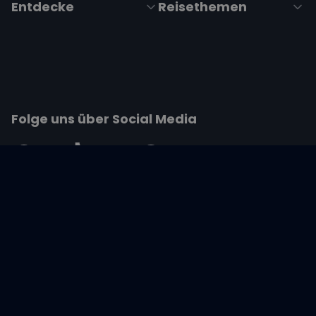
Entdecke
Reisethemen
Folge uns über Social Media
Impressum
|
Datenschutzerklärung
|
ARB's
|
Cookie-
Richtlinie
|
Cookie-Einstellungen
Wir übertragen alle Daten mit der sicheren