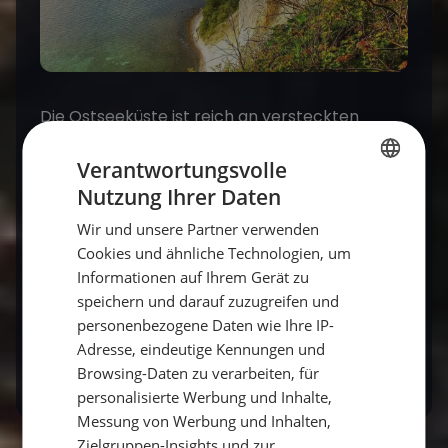
Die Ostseeküste ist reich an versteckten
Naturjuwelen, die darauf warten, von dir
Verantwortungsvolle
entdeckt zu werden. Ob du auf der Suche nach
romantischen Orten, einsamen Naturstränden
Nutzung Ihrer Daten
GERMAN
oder spannenden Entdeckungstouren bist –
Wir und unsere Partner verwenden
GERMAN
diese fünf Orte bieten dir alles, was du für
Cookies und ähnliche Technologien, um
ENGLISH
einen unvergesslichen
Segeltörn
oder
Informationen auf Ihrem Gerät zu
Mitsegeln in Deutschland
brauchst. Lass dich
speichern und darauf zuzugreifen und
von der Schönheit der Ostsee verzaubern und
personenbezogene Daten wie Ihre IP-
finde deine eigenen Geheimtipps!
Adresse, eindeutige Kennungen und
Browsing-Daten zu verarbeiten, für
personalisierte Werbung und Inhalte,
Messung von Werbung und Inhalten,
Zielgruppen-Insights und zur