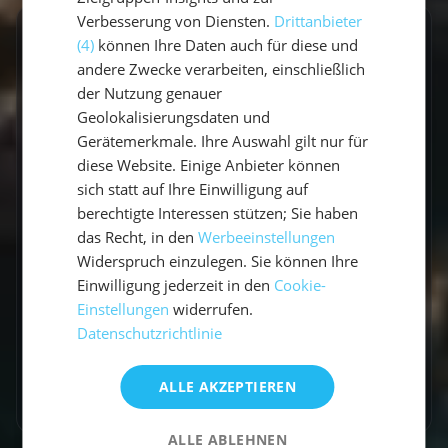
Verbesserung von Diensten.
Drittanbieter
GESCHRIEBEN VON
(4)
können Ihre Daten auch für diese und
andere Zwecke verarbeiten, einschließlich
Vicci
der Nutzung genauer
Geolokalisierungsdaten und
Travel Explorerin
Gerätemerkmale. Ihre Auswahl gilt nur für
diese Website. Einige Anbieter können
Vicci schreibt über Segelabenteuer,
sich statt auf Ihre Einwilligung auf
Küstenorte und Reisen abseits der üblichen
berechtigte Interessen stützen; Sie haben
Routen. Mit einem Gespür für besondere
das Recht, in den
Werbeeinstellungen
Momente verbindet sie Explorer-Spirit mit
Widerspruch einzulegen. Sie können Ihre
praktischen Travel-Tipps.
Einwilligung jederzeit in den
Cookie-
Einstellungen
widerrufen.
Datenschutzrichtlinie
ALLE AKZEPTIEREN
Zum Autorenprofil
→
ALLE ABLEHNEN