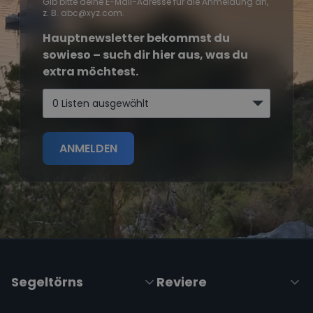
Gib bitte deine E-Mail-Adresse für die Anmeldung an,
z. B. abc@xyz.com.
Hauptnewsletter bekommst du
sowieso – such dir hier aus, was du
extra möchtest.
0 Listen ausgewählt
ANMELDEN
Segeltörns
Reviere