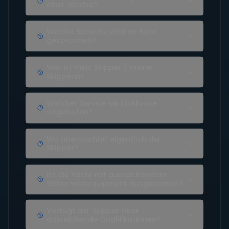
einer Woche?
Welche Sprache wird an Bord
gesprochen?
Wer ist mein Skipper / meine
Skipperin?
Welcher Service wird inklusive
angeboten?
Wo übernachtet eigentlich der
Skipper?
Ist die Yacht mit ausreichendem
Sicherheitsequipment ausgestattet?
Verfügt der Skipper über
ausreichende Qualifikationen?