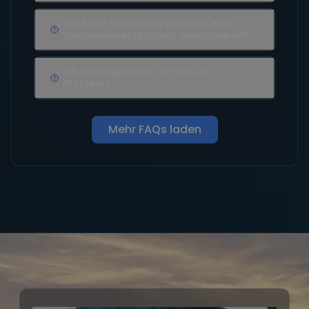
Wird den Reisenden am Ende eine
Seemeilenbestätigung ausgegeben?
Ich bin Veganer*in, ist das ein
Problem?
Mehr FAQs laden