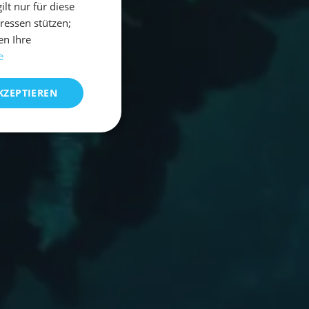
t nur für diese
eressen stützen;
en Ihre
e
KZEPTIEREN