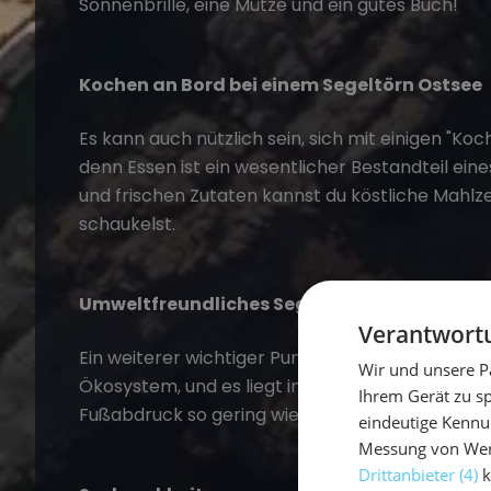
Sonnenbrille, eine Mütze und ein gutes Buch!
Kochen an Bord bei einem
Segeltörn
Ostsee
Es kann auch nützlich sein, sich mit einigen
"Koc
denn Essen ist ein wesentlicher Bestandteil ein
und frischen Zutaten kannst du köstliche Mahl
schaukelst.
Umweltfreundliches Segeln
Verantwortu
Ein weiterer wichtiger Punkt ist das
umweltfreun
Wir und unsere P
Ökosystem, und es liegt in unserer Verantwortu
Ihrem Gerät zu s
Fußabdruck so gering wie möglich zu halten.
eindeutige Kennu
Messung von Werb
Drittanbieter (4)
k