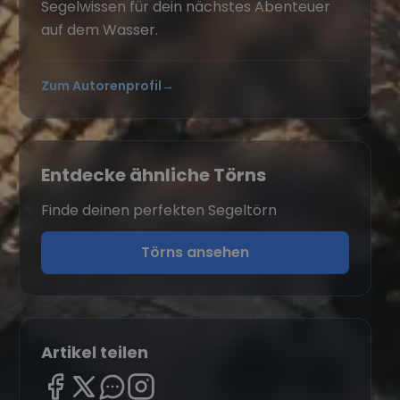
Segelwissen für dein nächstes Abenteuer
auf dem Wasser.
Zum Autorenprofil
→
Entdecke ähnliche Törns
Finde deinen perfekten Segeltörn
Törns ansehen
Artikel teilen