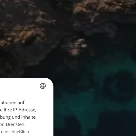
ationen auf
GERMAN
 Ihre IP-Adresse,
GERMAN
bung und Inhalte,
ENGLISH
on Diensten.
einschließlich