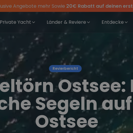
lusive Angebote mehr Sowie
20€ Rabatt auf deinen ers
thus-Crewwear
– wir feiern die Törns, die Crew und die besten Geschicht
00€ Rabatt
auf alle Privaten Yachten mit Skipper in
für Deinen Törn!
Grie
Private Yacht
Länder & Reviere
Entdecke
Revierbericht
eltörn Ostsee: 
he Segeln auf
Ostsee