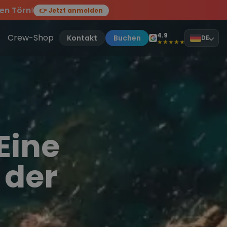
ten Törn
!
👉 Jetzt anmelden
en des Jahres, sei dabei.
chenland und Kroatien
! ⛵
4.9
Crew-Shop
Kontakt
Buchen
DE
★★★★★
Eine
 der