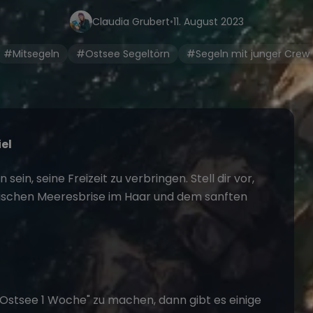
Claudia Grubert
•
11. August 2023
#Mitsegeln
#Ostsee Segeltörn
#Segeln mit junger Crew
el
sein, seine Freizeit zu verbringen. Stell dir vor,
 frischen Meeresbrise im Haar und dem sanften
 Ostsee 1 Woche
" zu machen, dann gibt es einige