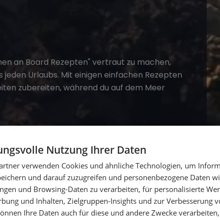
hen an Board Rezepten"
vertraut zu machen,
es jeden Urlaubs. Mit einigen einfachen Rezepten
zeiten zubereiten, während du auf dem Meer
ngsvolle Nutzung Ihrer Daten
dliche Segeln
. Die Ostsee ist ein wertvolles
artner verwenden Cookies und ähnliche Technologien, um Inform
ng, darauf zu achten und unseren ökologischen
peichern und darauf zuzugreifen und personenbezogene Daten wie
ngen und Browsing-Daten zu verarbeiten, für personalisierte Wer
ung und Inhalten, Zielgruppen-Insights und zur Verbesserung v
önnen Ihre Daten auch für diese und andere Zwecke verarbeiten, 