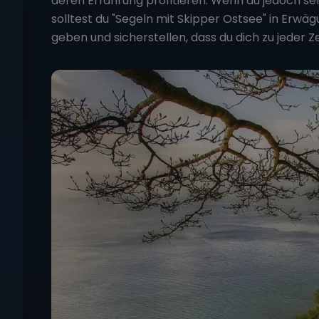
deren Erfahrung profitieren. Wenn du jedoch se
solltest du
"Segeln mit Skipper Ostsee"
in Erwägu
geben und sicherstellen, dass du dich zu jeder Zei