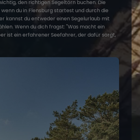
wichtig, den richtigen
Segeltörn buchen
. Die
 wenn du in Flensburg startest und durch die
ier kannst du entweder einen Segelurlaub mit
hlen. Wenn du dich fragst:
"Was macht ein
per ist ein erfahrener Seefahrer, der dafür sorgt,