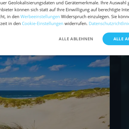
uer Geolokalisierungsdaten und Gerätemerkmale. Ihre Auswahl gil
bieter können sich statt auf Ihre Einwilligung auf berechtigte Int
e Segler sein. Wenn du anfällig für Seekrankheit
ht, in den
Werbeeinstellungen
Widerspruch einzulegen. Sie könn
nkheit segeln"
auszustatten. Es gibt viele
rzeit in den
Cookie-Einstellungen
widerrufen.
Datenschutzrichtlini
helfen können.
ALLE ABLEHNEN
ALLE A