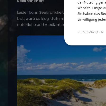
Seekrankheit
der Nutzung gena
Website. Einige An
Leider kann Seekrankheit ein Problem für manch
Sie haben das Rec
bist, wäre es klug, dich mit
"Mittel gegen Seekra
Einwilligung jede
natürliche und medizinische Möglichkeiten, die 
DETAILS ANZEIGEN